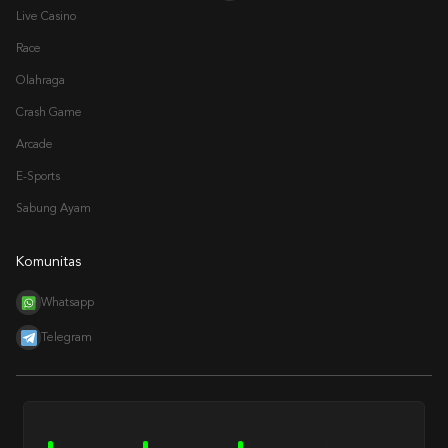
Live Casino
Race
Olahraga
Crash Game
Arcade
E-Sports
Sabung Ayam
Komunitas
Whatsapp
Telegram