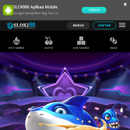
×
SLOKI88 Aplikasi Mobile
UNDUH
Jangan tampilkan lagi hari ini
MASUK
DAFTAR
HOT GAMES
SLOTS
LIVE CASINO
RACE