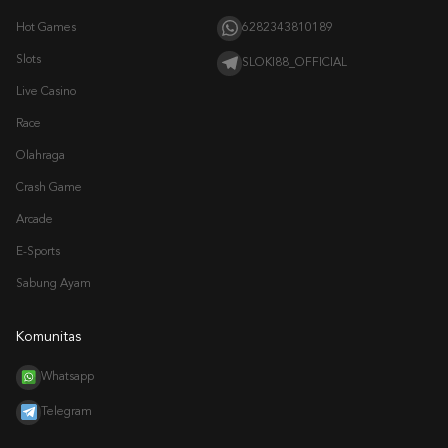
Hot Games
6282343810189
Slots
SLOKI88_OFFICIAL
Live Casino
Race
Olahraga
Crash Game
Arcade
E-Sports
Sabung Ayam
Komunitas
Whatsapp
Telegram