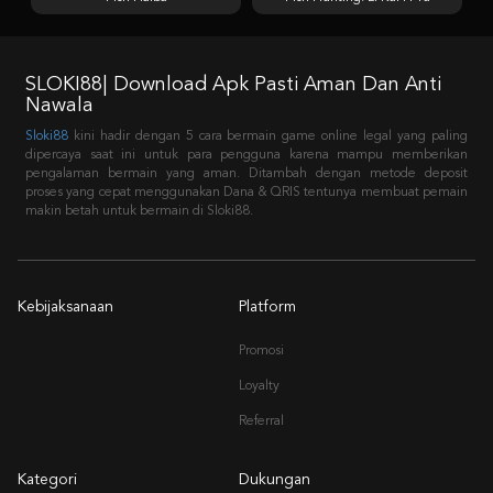
SLOKI88| Download Apk Pasti Aman Dan Anti
Nawala
Sloki88
kini hadir dengan 5 cara bermain game online legal yang paling
dipercaya saat ini untuk para pengguna karena mampu memberikan
pengalaman bermain yang aman. Ditambah dengan metode deposit
proses yang cepat menggunakan Dana & QRIS tentunya membuat pemain
makin betah untuk bermain di Sloki88.
Kebijaksanaan
Platform
Promosi
Loyalty
Referral
Kategori
Dukungan