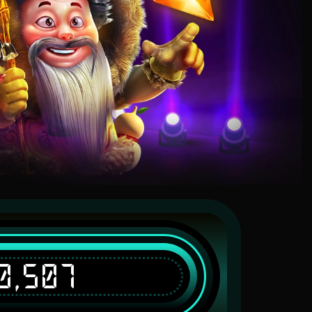
80,507