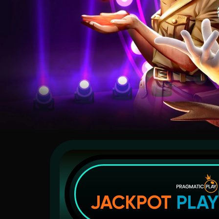
JACKPOT
PLAY