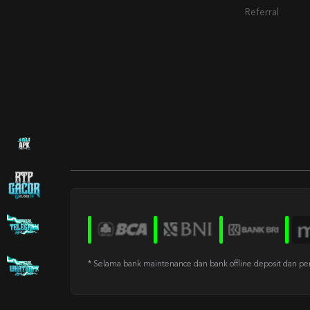
Referral
* Selama bank maintenance dan bank offline deposit dan pen