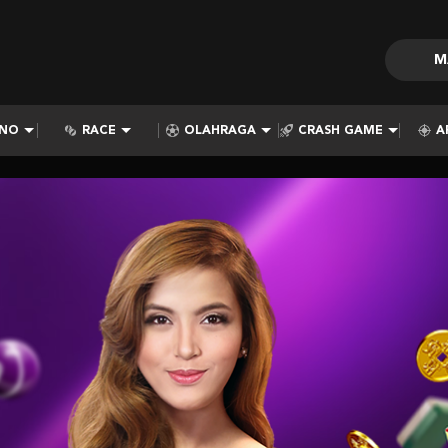
M
INO
RACE
OLAHRAGA
CRASH GAME
A