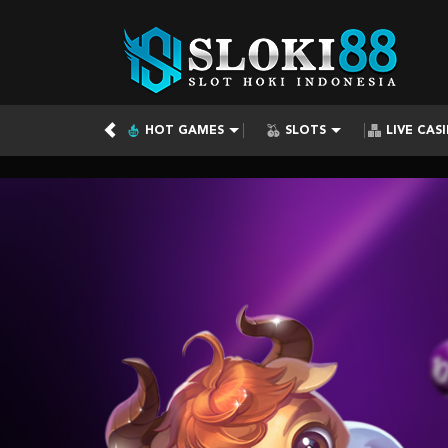
HOT GAMES
SLOTS
LIVE CAS