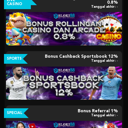
LIVE
0.8%
CASINO
Tanggal akhir:
-
Bonus Cashback Sportsbook 12%
SPORTS
Tanggal akhir:
-
Bonus Referral 1%
SPECIAL
Tanggal akhir:
-