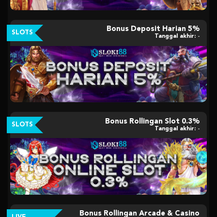
Bonus Deposit Harian 5%
SLOTS
Tanggal akhir:
-
Bonus Rollingan Slot 0.3%
SLOTS
Tanggal akhir:
-
Bonus Rollingan Arcade & Casino