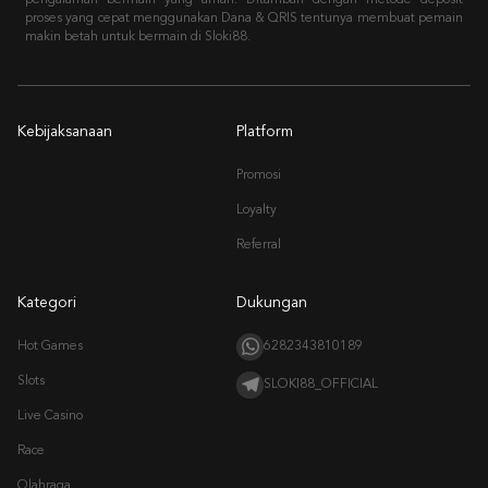
proses yang cepat menggunakan Dana & QRIS tentunya membuat pemain
makin betah untuk bermain di Sloki88.
Kebijaksanaan
Platform
Promosi
Loyalty
Referral
Kategori
Dukungan
Hot Games
6282343810189
Slots
SLOKI88_OFFICIAL
Live Casino
Race
Olahraga