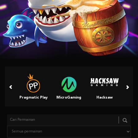
Pragmatic Play
MicroGaming
Hacksaw
King