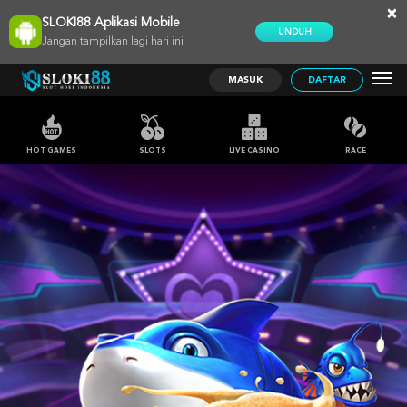
×
SLOKI88 Aplikasi Mobile
UNDUH
Jangan tampilkan lagi hari ini
MASUK
DAFTAR
HOT GAMES
SLOTS
LIVE CASINO
RACE