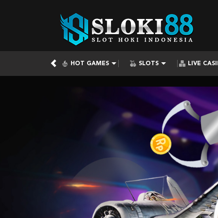
HOT GAMES
SLOTS
LIVE CAS