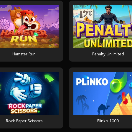
Hamster Run
Penalty Unlimited
Rock Paper Scissors
Plinko 1000