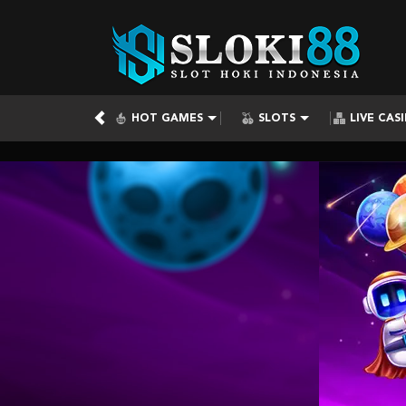
HOT GAMES
SLOTS
LIVE CAS