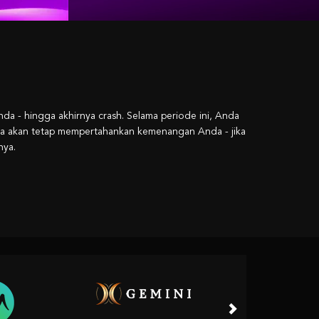
da - hingga akhirnya crash. Selama periode ini, Anda
da akan tetap mempertahankan kemenangan Anda - jika
nya.