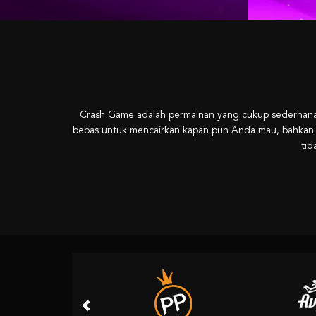
Crash Game adalah permainan yang cukup sederhana - 
bebas untuk mencairkan kapan pun Anda mau, bahkan 
tid