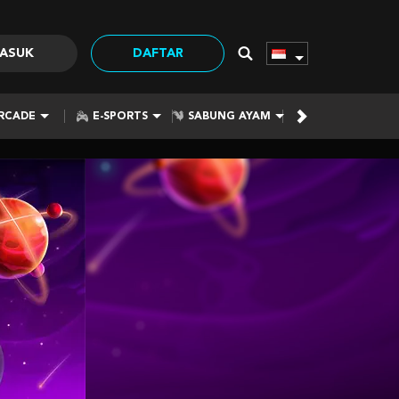
ASUK
DAFTAR
RCADE
E-SPORTS
SABUNG AYAM
PROMOSI