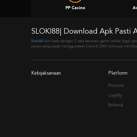
PP Casino
A
SLOKI88| Download Apk Pasti 
Sloki88
kini hadir dengan 5 cara bermain game online legal 
proses yang cepat menggunakan Dana & QRIS tentunya membuat
Kebijaksanaan
Platform
Promosi
Loyalty
Referral