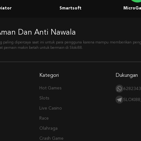
viator
Smartsoft
MicroG
Aman Dan Anti Nawala
yang paling dipercaya saat ini untuk para pengguna karena mampu memberikan p
 pemain makin betah untuk bermain di Sloki88.
Kategori
Dukungan
Hot Games
6282343
Slots
SLOKI88
Live Casino
Race
Olahraga
Crash Game