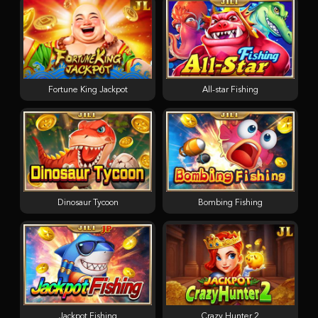
Fortune King Jackpot
All-star Fishing
Dinosaur Tycoon
Bombing Fishing
Jackpot Fishing
Crazy Hunter 2