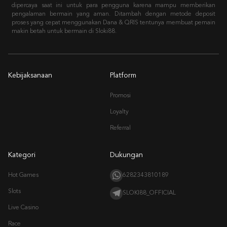
dipercaya saat ini untuk para pengguna karena mampu memberikan
pengalaman bermain yang aman. Ditambah dengan metode deposit
proses yang cepat menggunakan Dana & QRIS tentunya membuat pemain
makin betah untuk bermain di Sloki88.
Kebijaksanaan
Platform
Promosi
Loyalty
Referral
Kategori
Dukungan
Hot Games
6282343810189
Slots
SLOKI88_OFFICIAL
Live Casino
Race