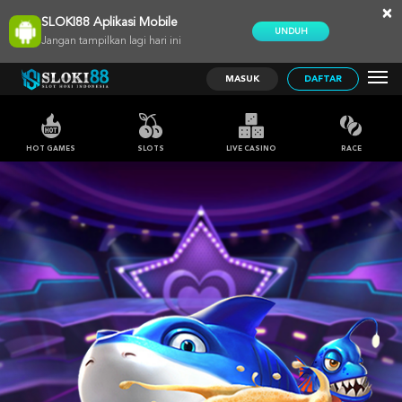
×
SLOKI88 Aplikasi Mobile
UNDUH
Jangan tampilkan lagi hari ini
MASUK
DAFTAR
HOT GAMES
SLOTS
LIVE CASINO
RACE