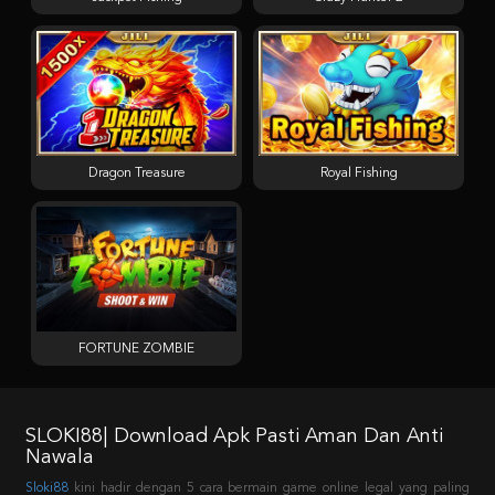
Dragon Treasure
Royal Fishing
FORTUNE ZOMBIE
SLOKI88| Download Apk Pasti Aman Dan Anti
Nawala
Sloki88
kini hadir dengan 5 cara bermain game online legal yang paling