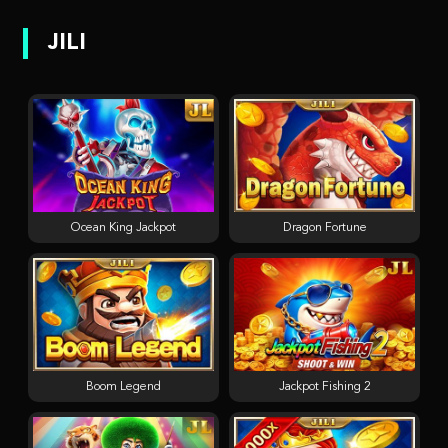
JILI
Ocean King Jackpot
Dragon Fortune
Boom Legend
Jackpot Fishing 2