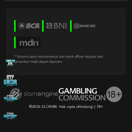
* Selama bank maintenance dan bank offline deposit dan
penarikan tidak dapat diproses
©2026 SLOKI88. Hak cipta dilindungi | 18+