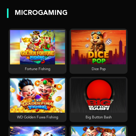
MICROGAMING
Fortune Fishing
Dice Pop
WD Golden Fuwa Fishing
Big Button Bash