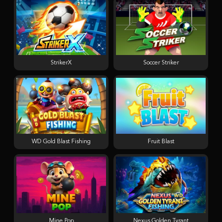
StrikerX
Soccer Striker
WD Gold Blast Fishing
Fruit Blast
Mine Pop
Nexus Golden Tyrant