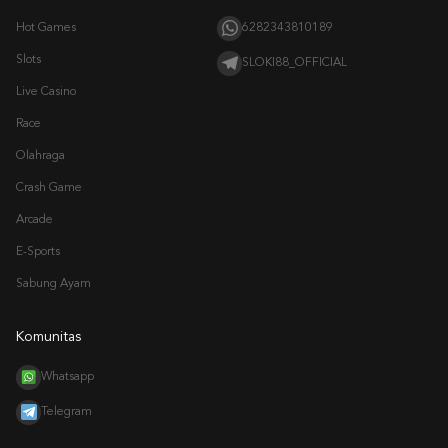
Hot Games
6282343810189
Slots
SLOKI88_OFFICIAL
Live Casino
Race
Olahraga
Crash Game
Arcade
E-Sports
Sabung Ayam
Komunitas
Whatsapp
Telegram