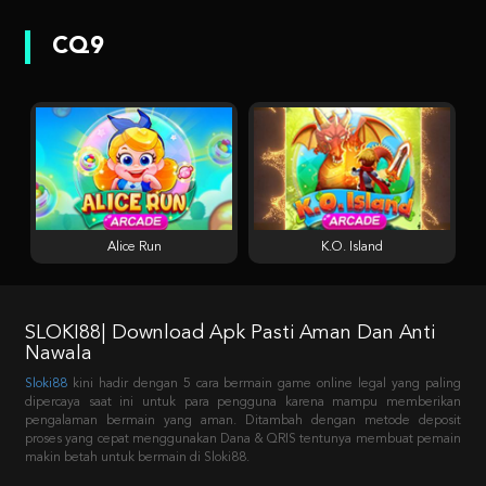
CQ9
Alice Run
K.O. Island
SLOKI88| Download Apk Pasti Aman Dan Anti
Nawala
Sloki88
kini hadir dengan 5 cara bermain game online legal yang paling
dipercaya saat ini untuk para pengguna karena mampu memberikan
pengalaman bermain yang aman. Ditambah dengan metode deposit
proses yang cepat menggunakan Dana & QRIS tentunya membuat pemain
makin betah untuk bermain di Sloki88.