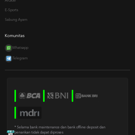
Arcade
E-Sports
Sabung Ayam
Komunitas
Whatsapp
Telegram
* Selama bank maintenance dan bank offline deposit dan
penarikan tidak dapat diproses