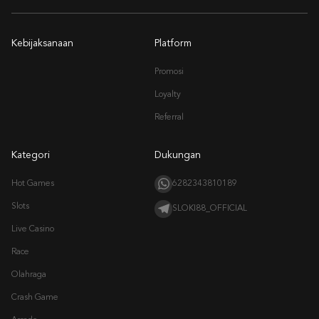
Kebijaksanaan
Platform
Promosi
Loyalty
Referral
Kategori
Dukungan
Hot Games
6282343810189
Slots
SLOKI88_OFFICIAL
Live Casino
Race
Olahraga
Crash Game