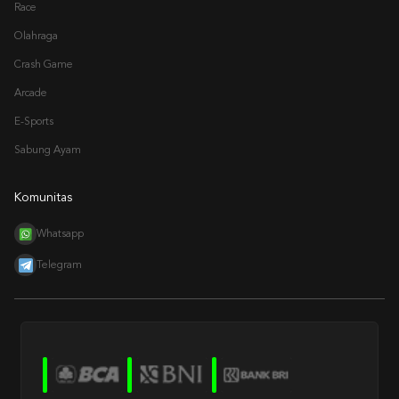
Race
Olahraga
Crash Game
Arcade
E-Sports
Sabung Ayam
Komunitas
Whatsapp
Telegram