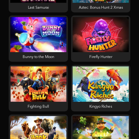
Last Samurai
Aztec: Bonus Hunt 2 Xmas
Bunny to the Moon
Firefly Hunter
Fighting Bull
Kingyo Riches