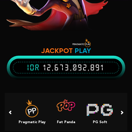
JACKPOT
PLAY
IDR
12,673,103,201
Pragmatic Play
Fat Panda
PG Soft
Slot