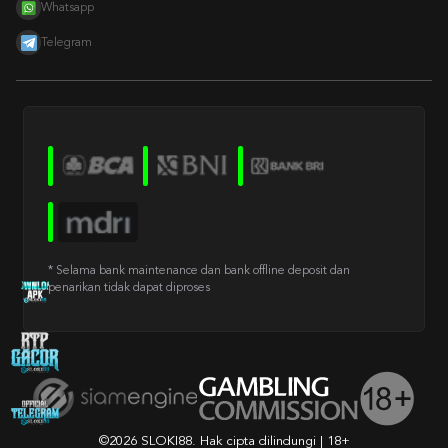
Whatsapp
Telegram
* Selama bank maintenance dan bank offline deposit dan
penarikan tidak dapat diproses
©2026 SLOKI88. Hak cipta dilindungi | 18+