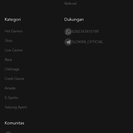
Referral
Kategori
Dukungan
Hot Games
6282343810189
Slots
SLOKI88_OFFICIAL
Live Casino
Race
Olahraga
Crash Game
Arcade
E-Sports
Sabung Ayam
Komunitas