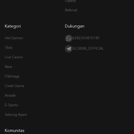
Loyalty
Referral
Kategori
Dukungan
Hot Games
6282343810189
Slots
SLOKI88_OFFICIAL
Live Casino
Race
Olahraga
Crash Game
Arcade
E-Sports
Sabung Ayam
Komunitas